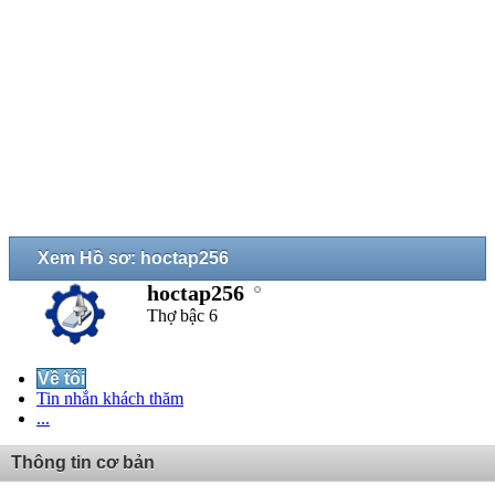
Xem Hồ sơ: hoctap256
hoctap256
Thợ bậc 6
Về tôi
Tin nhắn khách thăm
...
Thông tin cơ bản