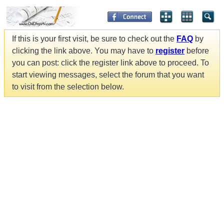
If this is your first visit, be sure to check out the
FAQ
by
clicking the link above. You may have to
register
before
you can post: click the register link above to proceed. To
start viewing messages, select the forum that you want
to visit from the selection below.