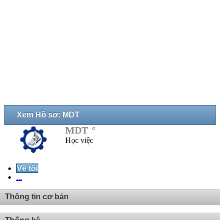
Xem Hồ sơ: MDT
MDT
Học việc
Về tôi
...
Thông tin cơ bản