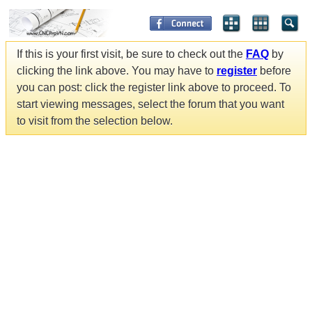
If this is your first visit, be sure to check out the
FAQ
by
clicking the link above. You may have to
register
before
you can post: click the register link above to proceed. To
start viewing messages, select the forum that you want
to visit from the selection below.