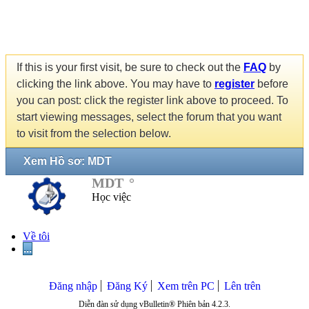
If this is your first visit, be sure to check out the
FAQ
by
clicking the link above. You may have to
register
before
you can post: click the register link above to proceed. To
start viewing messages, select the forum that you want
to visit from the selection below.
Xem Hồ sơ: MDT
MDT
Học việc
Về tôi
...
Đăng nhập
Đăng Ký
Xem trên PC
Lên trên
Diễn đàn sử dụng vBulletin® Phiên bản 4.2.3.