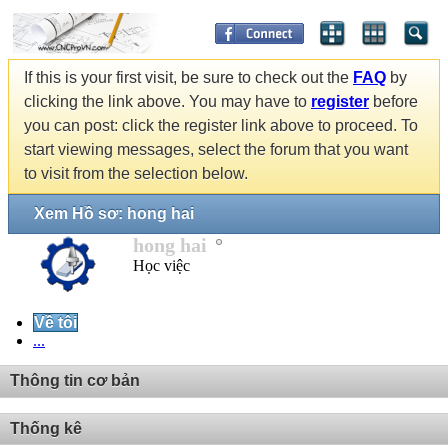
If this is your first visit, be sure to check out the
FAQ
by
clicking the link above. You may have to
register
before
you can post: click the register link above to proceed. To
start viewing messages, select the forum that you want
to visit from the selection below.
Xem Hồ sơ: hong hai
hong hai
Học việc
Về tôi
...
Thông tin cơ bản
Thống kê