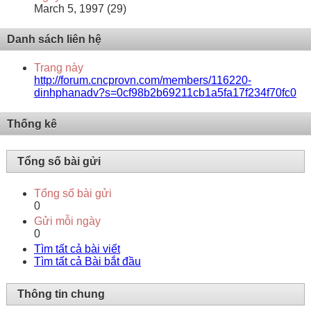
March 5, 1997 (29)
Danh sách liên hệ
Trang này
http://forum.cncprovn.com/members/116220-
dinhphanadv?s=0cf98b2b69211cb1a5fa17f234f70fc0
Thống kê
Tổng số bài gửi
Tổng số bài gửi
0
Gửi mỗi ngày
0
Tìm tất cả bài viết
Tìm tất cả Bài bắt đầu
Thông tin chung