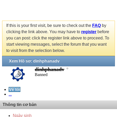
If this is your first visit, be sure to check out the
FAQ
by
clicking the link above. You may have to
register
before
you can post: click the register link above to proceed. To
start viewing messages, select the forum that you want
to visit from the selection below.
Xem Hồ sơ: dinhphanadv
dinhphanadv
Banned
Về tôi
...
Thông tin cơ bản
Ngày sinh