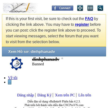
If this is your first visit, be sure to check out the
FAQ
by
clicking the link above. You may have to
register
before
you can post: click the register link above to proceed. To
start viewing messages, select the forum that you want
to visit from the selection below.
Xem Hồ sơ: dinhphanadv
dinhphanadv
Banned
Về tôi
...
Đăng nhập
Đăng Ký
Xem trên PC
Lên trên
Diễn đàn sử dụng vBulletin® Phiên bản 4.2.3.
Phát triển bởi thành viên diễn đàn CNCProVN.com