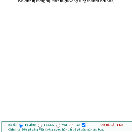
Ban quản trị không chịu trách nhiệm về nội dung do thành viên đăng.
Bộ gõ:
Tự động
TELEX
VNI
Tắt
[Ẩn Bộ Gõ - F12]
Chính tả | Nếu gõ tiếng Việt không được, hãy bật bộ gõ trên máy của bạn.