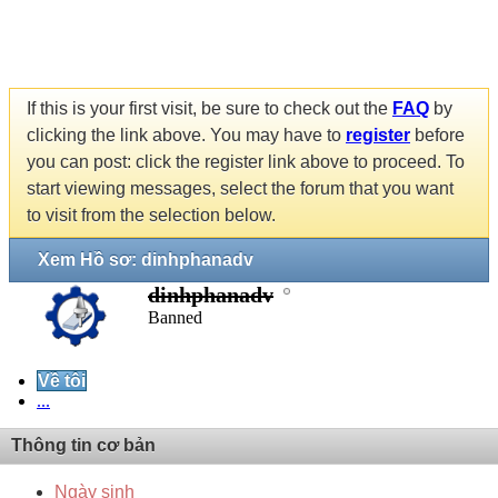
If this is your first visit, be sure to check out the
FAQ
by
clicking the link above. You may have to
register
before
you can post: click the register link above to proceed. To
start viewing messages, select the forum that you want
to visit from the selection below.
Xem Hồ sơ: dinhphanadv
dinhphanadv
Banned
Về tôi
...
Thông tin cơ bản
Ngày sinh