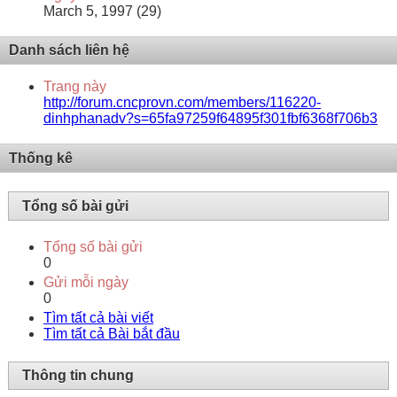
March 5, 1997 (29)
Danh sách liên hệ
Trang này
http://forum.cncprovn.com/members/116220-
dinhphanadv?s=65fa97259f64895f301fbf6368f706b3
Thống kê
Tổng số bài gửi
Tổng số bài gửi
0
Gửi mỗi ngày
0
Tìm tất cả bài viết
Tìm tất cả Bài bắt đầu
Thông tin chung