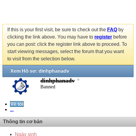
If this is your first visit, be sure to check out the
FAQ
by
clicking the link above. You may have to
register
before
you can post: click the register link above to proceed. To
start viewing messages, select the forum that you want
to visit from the selection below.
Xem Hồ sơ: dinhphanadv
dinhphanadv
Banned
Về tôi
...
Thông tin cơ bản
Ngày sinh