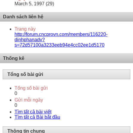
March 5, 1997 (29)
Danh sách liên hệ
Trang này
http://forum.cncprovn.com/members/116220-
dinhphanadv?
s=72d57100a3233eeb94e4cc02ee1d5170
Thống kê
Tổng số bài gửi
Tổng số bài gửi
0
Gửi mỗi ngày
0
Tìm tất cả bài viết
Tìm tất cả Bài bắt đầu
Thông tin chung