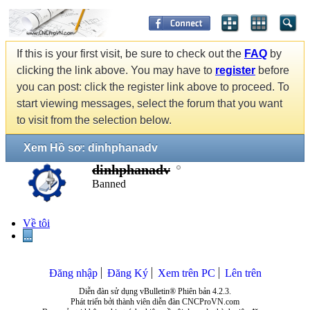
If this is your first visit, be sure to check out the
FAQ
by
clicking the link above. You may have to
register
before
you can post: click the register link above to proceed. To
start viewing messages, select the forum that you want
to visit from the selection below.
Xem Hồ sơ: dinhphanadv
dinhphanadv
Banned
Về tôi
...
Đăng nhập
Đăng Ký
Xem trên PC
Lên trên
Diễn đàn sử dụng vBulletin® Phiên bản 4.2.3.
Phát triển bởi thành viên diễn đàn CNCProVN.com