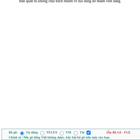
Ban quản trị không chịu trách nhiệm về nội dung do thành viên đăng.
Bộ gõ:
Tự động
TELEX
VNI
Tắt
[Ẩn Bộ Gõ - F12]
Chính tả | Nếu gõ tiếng Việt không được, hãy bật bộ gõ trên máy của bạn.