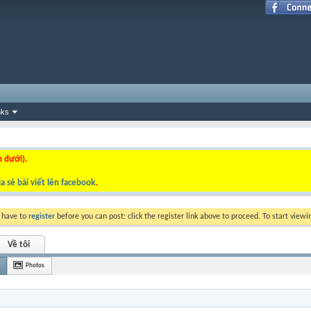
nks
n dưới).
a sẻ bài viết lên facebook
.
y have to
register
before you can post: click the register link above to proceed. To start view
Về tôi
Photos