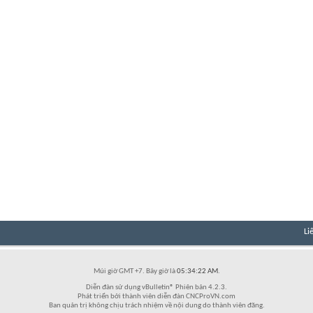
Li
Múi giờ GMT +7. Bây giờ là
05:34:22 AM
.
Diễn đàn sử dụng vBulletin® Phiên bản 4.2.3.
Phát triển bởi thành viên diễn đàn CNCProVN.com
Ban quản trị không chịu trách nhiệm về nội dung do thành viên đăng.