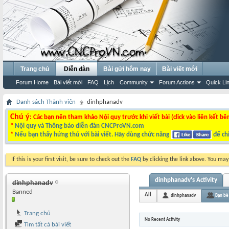
Trang chủ
Diễn đàn
Bài gửi hôm nay
Bài viết mới
Forum Home
Bài viết mới
FAQ
Lịch
Community
Forum Actions
Quick Li
Danh sách Thành viên
dinhphanadv
Chú ý
: Các bạn nên tham khảo Nội quy trước khi viết bài (click vào liên kết bê
*
Nội quy và Thông báo diễn đàn CNCProVN.com
*
Nếu bạn thấy hứng thú với bài viết. Hãy dùng chức năng
để chi
If this is your first visit, be sure to check out the
FAQ
by clicking the link above. You ma
dinhphanadv's Activity
dinhphanadv
Banned
All
dinhphanadv
Bạn bè
Trang chủ
No Recent Activity
Tìm tất cả bài viết