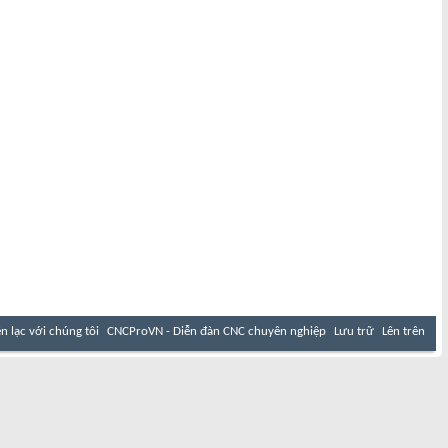
ên lạc với chúng tôi
CNCProVN - Diễn đàn CNC chuyên nghiệp
Lưu trữ
Lên trên