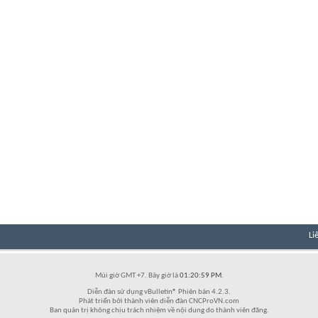
Li
Múi giờ GMT +7. Bây giờ là
01:20:59 PM
.
Diễn đàn sử dụng vBulletin® Phiên bản 4.2.3.
Phát triển bởi thành viên diễn đàn CNCProVN.com
Ban quản trị không chịu trách nhiệm về nội dung do thành viên đăng.