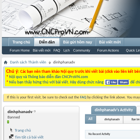
Trang chủ
Diễn đàn
Bài gửi hôm nay
Bài viết mới
Forum Home
Bài viết mới
FAQ
Lịch
Community
Forum Actions
Quick Li
Danh sách Thành viên
dinhphanadv
Chú ý
: Các bạn nên tham khảo Nội quy trước khi viết bài (click vào liên kết bê
*
Nội quy và Thông báo diễn đàn CNCProVN.com
*
Nếu bạn thấy hứng thú với bài viết. Hãy dùng chức năng
để chi
If this is your first visit, be sure to check out the
FAQ
by clicking the link above. You ma
dinhphanadv's Activity
dinhphanadv
Banned
All
dinhphanadv
Bạn bè
Trang chủ
No Recent Activity
Tìm tất cả bài viết