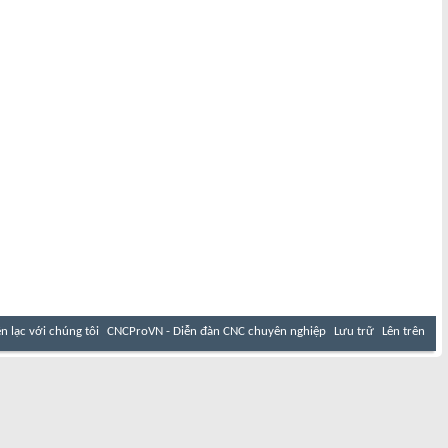
ên lạc với chúng tôi
CNCProVN - Diễn đàn CNC chuyên nghiệp
Lưu trữ
Lên trên