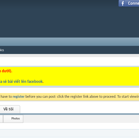
nks
n dưới).
a sẻ bài viết lên facebook
.
y have to
register
before you can post: click the register link above to proceed. To start view
Về tôi
Photos