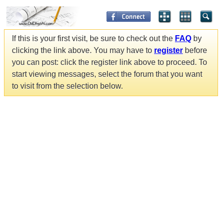
If this is your first visit, be sure to check out the
FAQ
by
clicking the link above. You may have to
register
before
you can post: click the register link above to proceed. To
start viewing messages, select the forum that you want
to visit from the selection below.