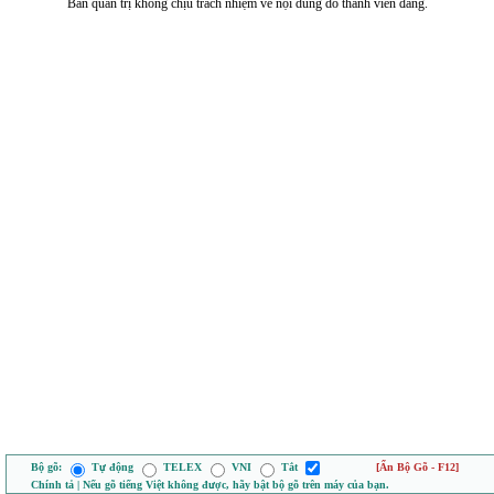
Ban quản trị không chịu trách nhiệm về nội dung do thành viên đăng.
Bộ gõ:
Tự động
TELEX
VNI
Tắt
[Ẩn Bộ Gõ - F12]
Chính tả | Nếu gõ tiếng Việt không được, hãy bật bộ gõ trên máy của bạn.