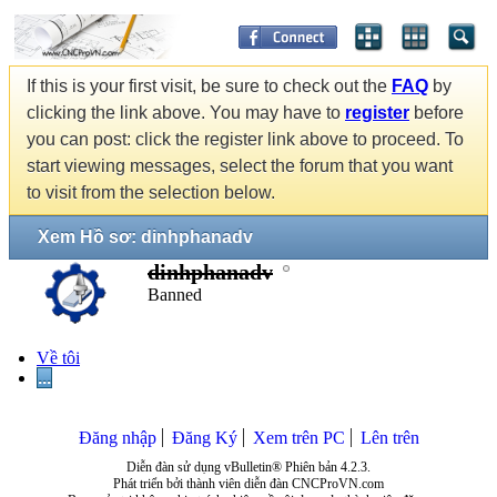
If this is your first visit, be sure to check out the
FAQ
by
clicking the link above. You may have to
register
before
you can post: click the register link above to proceed. To
start viewing messages, select the forum that you want
to visit from the selection below.
Xem Hồ sơ: dinhphanadv
dinhphanadv
Banned
Về tôi
...
Đăng nhập
Đăng Ký
Xem trên PC
Lên trên
Diễn đàn sử dụng vBulletin® Phiên bản 4.2.3.
Phát triển bởi thành viên diễn đàn CNCProVN.com