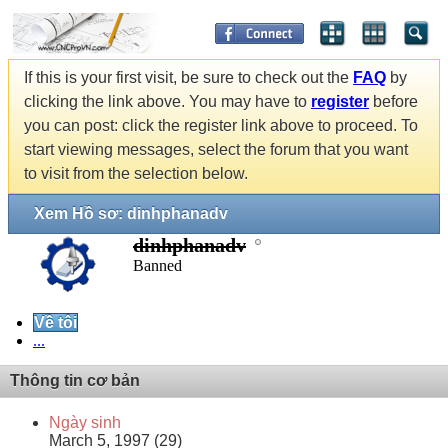
If this is your first visit, be sure to check out the
FAQ
by
clicking the link above. You may have to
register
before
you can post: click the register link above to proceed. To
start viewing messages, select the forum that you want
to visit from the selection below.
Xem Hồ sơ: dinhphanadv
dinhphanadv
Banned
Về tôi
...
Thông tin cơ bản
Ngày sinh
March 5, 1997 (29)