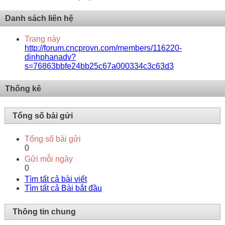
Danh sách liên hệ
Trang này
http://forum.cncprovn.com/members/116220-
dinhphanadv?
s=76863bbfe24bb25c67a000334c3c63d3
Thống kê
Tổng số bài gửi
Tổng số bài gửi
0
Gửi mỗi ngày
0
Tìm tất cả bài viết
Tìm tất cả Bài bắt đầu
Thông tin chung