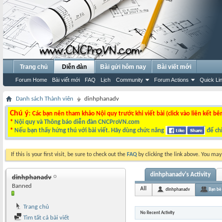
Trang chủ
Diễn đàn
Bài gửi hôm nay
Bài viết mới
Forum Home
Bài viết mới
FAQ
Lịch
Community
Forum Actions
Quick Li
Danh sách Thành viên
dinhphanadv
Chú ý
: Các bạn nên tham khảo Nội quy trước khi viết bài (click vào liên kết bê
*
Nội quy và Thông báo diễn đàn CNCProVN.com
*
Nếu bạn thấy hứng thú với bài viết. Hãy dùng chức năng
để chi
If this is your first visit, be sure to check out the
FAQ
by clicking the link above. You ma
dinhphanadv's Activity
dinhphanadv
Banned
All
dinhphanadv
Bạn bè
Trang chủ
No Recent Activity
Tìm tất cả bài viết