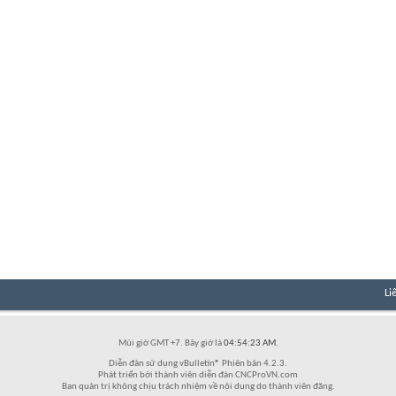
Li
Múi giờ GMT +7. Bây giờ là
04:54:23 AM
.
Diễn đàn sử dụng vBulletin® Phiên bản 4.2.3.
Phát triển bởi thành viên diễn đàn CNCProVN.com
Ban quản trị không chịu trách nhiệm về nội dung do thành viên đăng.