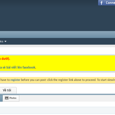
nks
n dưới).
a sẻ bài viết lên facebook
.
y have to
register
before you can post: click the register link above to proceed. To start view
Về tôi
Photos