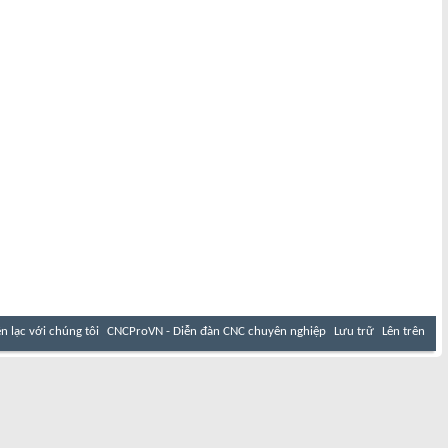
ên lạc với chúng tôi
CNCProVN - Diễn đàn CNC chuyên nghiệp
Lưu trữ
Lên trên