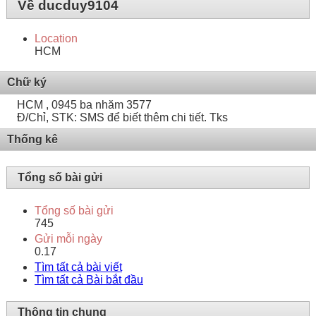
Về ducduy9104
Location
HCM
Chữ ký
HCM , 0945 ba nhăm 3577
Đ/Chỉ, STK: SMS để biết thêm chi tiết. Tks
Thống kê
Tổng số bài gửi
Tổng số bài gửi
745
Gửi mỗi ngày
0.17
Tìm tất cả bài viết
Tìm tất cả Bài bắt đầu
Thông tin chung