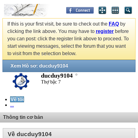
If this is your first visit, be sure to check out the
FAQ
by
clicking the link above. You may have to
register
before
you can post: click the register link above to proceed. To
start viewing messages, select the forum that you want
to visit from the selection below.
Xem Hồ sơ: ducduy9104
ducduy9104
Thợ bậc 7
Về tôi
...
Thông tin cơ bản
Về ducduy9104