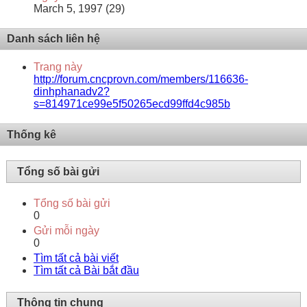
March 5, 1997 (29)
Danh sách liên hệ
Trang này
http://forum.cncprovn.com/members/116636-
dinhphanadv2?
s=814971ce99e5f50265ecd99ffd4c985b
Thống kê
Tổng số bài gửi
Tổng số bài gửi
0
Gửi mỗi ngày
0
Tìm tất cả bài viết
Tìm tất cả Bài bắt đầu
Thông tin chung