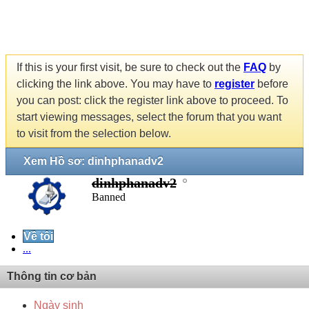
If this is your first visit, be sure to check out the
FAQ
by
clicking the link above. You may have to
register
before
you can post: click the register link above to proceed. To
start viewing messages, select the forum that you want
to visit from the selection below.
Xem Hồ sơ: dinhphanadv2
dinhphanadv2
Banned
Về tôi
...
Thông tin cơ bản
Ngày sinh