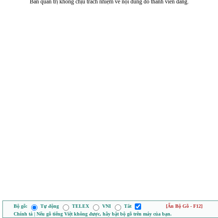
Ban quản trị không chịu trách nhiệm về nội dung do thành viên đăng.
Bộ gõ:
Tự động
TELEX
VNI
Tắt
[Ẩn Bộ Gõ - F12]
Chính tả | Nếu gõ tiếng Việt không được, hãy bật bộ gõ trên máy của bạn.