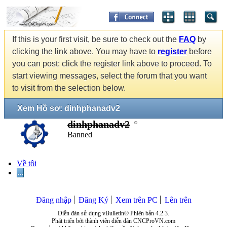
If this is your first visit, be sure to check out the
FAQ
by
clicking the link above. You may have to
register
before
you can post: click the register link above to proceed. To
start viewing messages, select the forum that you want
to visit from the selection below.
Xem Hồ sơ: dinhphanadv2
dinhphanadv2
Banned
Về tôi
...
Đăng nhập
Đăng Ký
Xem trên PC
Lên trên
Diễn đàn sử dụng vBulletin® Phiên bản 4.2.3.
Phát triển bởi thành viên diễn đàn CNCProVN.com