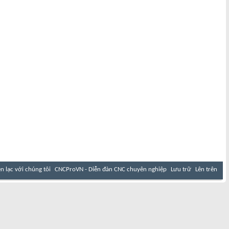
ên lạc với chúng tôi
CNCProVN - Diễn đàn CNC chuyên nghiệp
Lưu trữ
Lên trên