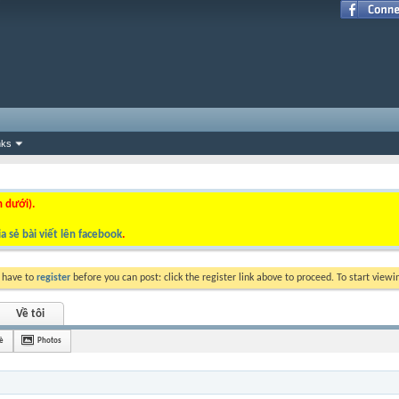
nks
n dưới).
a sẻ bài viết lên facebook
.
y have to
register
before you can post: click the register link above to proceed. To start view
Về tôi
è
Photos