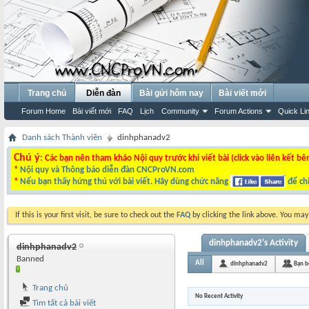
Trang chủ
Diễn đàn
Bài gửi hôm nay
Bài viết mới
Forum Home
Bài viết mới
FAQ
Lịch
Community
Forum Actions
Quick Li
Danh sách Thành viên
dinhphanadv2
Chú ý
: Các bạn nên tham khảo Nội quy trước khi viết bài (click vào liên kết bê
*
Nội quy và Thông báo diễn đàn CNCProVN.com
*
Nếu bạn thấy hứng thú với bài viết. Hãy dùng chức năng
để chi
If this is your first visit, be sure to check out the
FAQ
by clicking the link above. You ma
dinhphanadv2's Activity
dinhphanadv2
Banned
All
dinhphanadv2
Bạn b
Trang chủ
No Recent Activity
Tìm tất cả bài viết