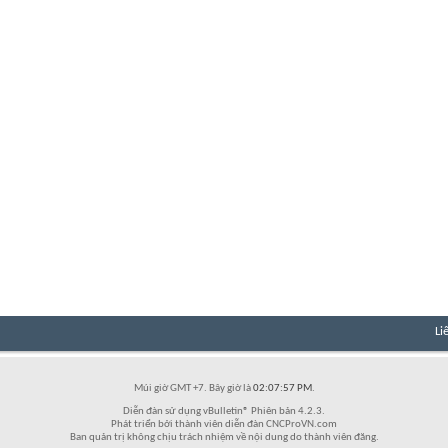
Li
Múi giờ GMT +7. Bây giờ là
02:07:57 PM
.
Diễn đàn sử dụng vBulletin® Phiên bản 4.2.3.
Phát triển bởi thành viên diễn đàn CNCProVN.com
Ban quản trị không chịu trách nhiệm về nội dung do thành viên đăng.