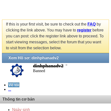
If this is your first visit, be sure to check out the
FAQ
by
clicking the link above. You may have to
register
before
you can post: click the register link above to proceed. To
start viewing messages, select the forum that you want
to visit from the selection below.
Xem Hồ sơ: dinhphanadv2
dinhphanadv2
Banned
Về tôi
...
Thông tin cơ bản
Ngày sinh