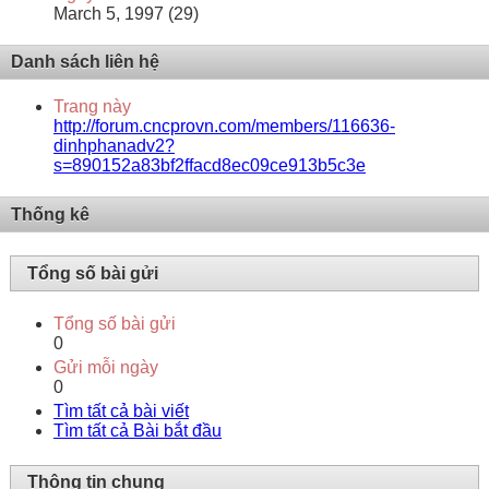
March 5, 1997 (29)
Danh sách liên hệ
Trang này
http://forum.cncprovn.com/members/116636-
dinhphanadv2?
s=890152a83bf2ffacd8ec09ce913b5c3e
Thống kê
Tổng số bài gửi
Tổng số bài gửi
0
Gửi mỗi ngày
0
Tìm tất cả bài viết
Tìm tất cả Bài bắt đầu
Thông tin chung