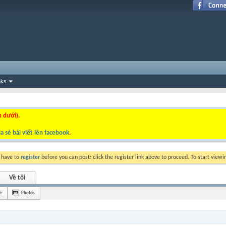
nks
n dưới).
a sẻ bài viết lên facebook
.
y have to
register
before you can post: click the register link above to proceed. To start view
Về tôi
è
Photos