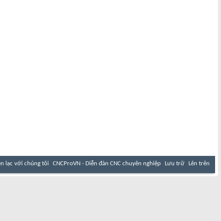
ên lạc với chúng tôi
CNCProVN - Diễn đàn CNC chuyên nghiệp
Lưu trữ
Lên trên