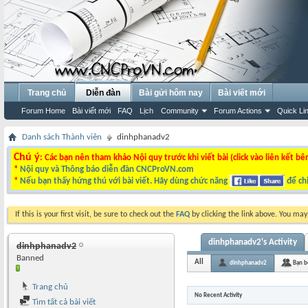
Trang chủ
Diễn đàn
Bài gửi hôm nay
Bài viết mới
Forum Home
Bài viết mới
FAQ
Lịch
Community
Forum Actions
Quick Li
Danh sách Thành viên
dinhphanadv2
Chú ý
: Các bạn nên tham khảo Nội quy trước khi viết bài (click vào liên kết bê
*
Nội quy và Thông báo diễn đàn CNCProVN.com
*
Nếu bạn thấy hứng thú với bài viết. Hãy dùng chức năng
để chi
If this is your first visit, be sure to check out the
FAQ
by clicking the link above. You ma
dinhphanadv2's Activity
dinhphanadv2
Banned
All
dinhphanadv2
Bạn b
Trang chủ
No Recent Activity
Tìm tất cả bài viết