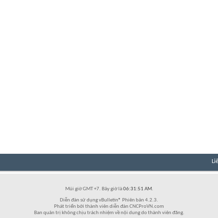
Li
Múi giờ GMT +7. Bây giờ là
06:31:51 AM
.
Diễn đàn sử dụng vBulletin® Phiên bản 4.2.3.
Phát triển bởi thành viên diễn đàn CNCProVN.com
Ban quản trị không chịu trách nhiệm về nội dung do thành viên đăng.