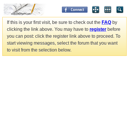
If this is your first visit, be sure to check out the
FAQ
by
clicking the link above. You may have to
register
before
you can post: click the register link above to proceed. To
start viewing messages, select the forum that you want
to visit from the selection below.