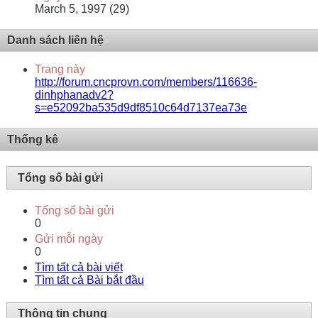
March 5, 1997 (29)
Danh sách liên hệ
Trang này
http://forum.cncprovn.com/members/116636-
dinhphanadv2?
s=e52092ba535d9df8510c64d7137ea73e
Thống kê
Tổng số bài gửi
Tổng số bài gửi
0
Gửi mỗi ngày
0
Tìm tất cả bài viết
Tìm tất cả Bài bắt đầu
Thông tin chung