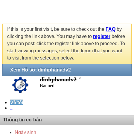
If this is your first visit, be sure to check out the
FAQ
by
clicking the link above. You may have to
register
before
you can post: click the register link above to proceed. To
start viewing messages, select the forum that you want
to visit from the selection below.
Xem Hồ sơ: dinhphanadv2
dinhphanadv2
Banned
Về tôi
...
Thông tin cơ bản
Ngày sinh