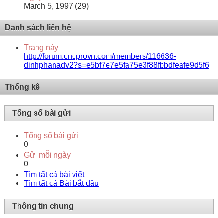
March 5, 1997 (29)
Danh sách liên hệ
Trang này
http://forum.cncprovn.com/members/116636-
dinhphanadv2?s=e5bf7e7e5fa75e3f88fbbdfeafe9d5f6
Thống kê
Tổng số bài gửi
Tổng số bài gửi
0
Gửi mỗi ngày
0
Tìm tất cả bài viết
Tìm tất cả Bài bắt đầu
Thông tin chung