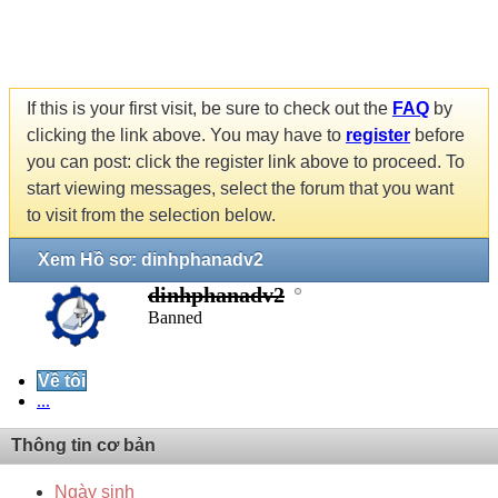
If this is your first visit, be sure to check out the
FAQ
by
clicking the link above. You may have to
register
before
you can post: click the register link above to proceed. To
start viewing messages, select the forum that you want
to visit from the selection below.
Xem Hồ sơ: dinhphanadv2
dinhphanadv2
Banned
Về tôi
...
Thông tin cơ bản
Ngày sinh