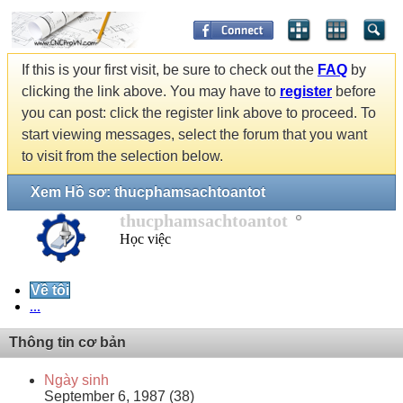
If this is your first visit, be sure to check out the
FAQ
by
clicking the link above. You may have to
register
before
you can post: click the register link above to proceed. To
start viewing messages, select the forum that you want
to visit from the selection below.
Xem Hồ sơ: thucphamsachtoantot
thucphamsachtoantot
Học việc
Về tôi
...
Thông tin cơ bản
Ngày sinh
September 6, 1987 (38)