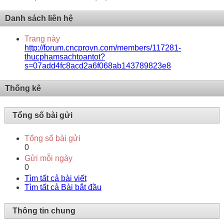
Danh sách liên hệ
Trang này
http://forum.cncprovn.com/members/117281-
thucphamsachtoantot?
s=07add4fc8acd2a6f068ab143789823e8
Thống kê
Tổng số bài gửi
Tổng số bài gửi
0
Gửi mỗi ngày
0
Tìm tất cả bài viết
Tìm tất cả Bài bắt đầu
Thông tin chung