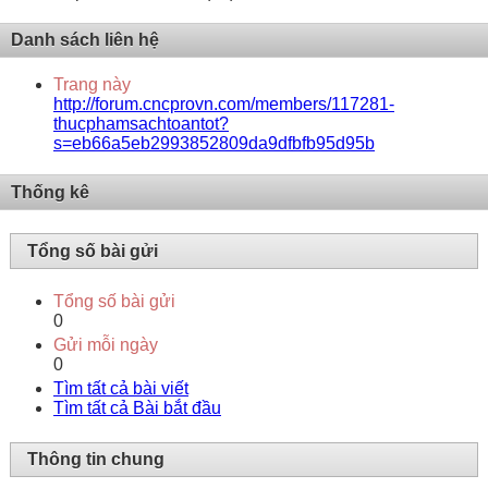
Danh sách liên hệ
Trang này
http://forum.cncprovn.com/members/117281-
thucphamsachtoantot?
s=eb66a5eb2993852809da9dfbfb95d95b
Thống kê
Tổng số bài gửi
Tổng số bài gửi
0
Gửi mỗi ngày
0
Tìm tất cả bài viết
Tìm tất cả Bài bắt đầu
Thông tin chung