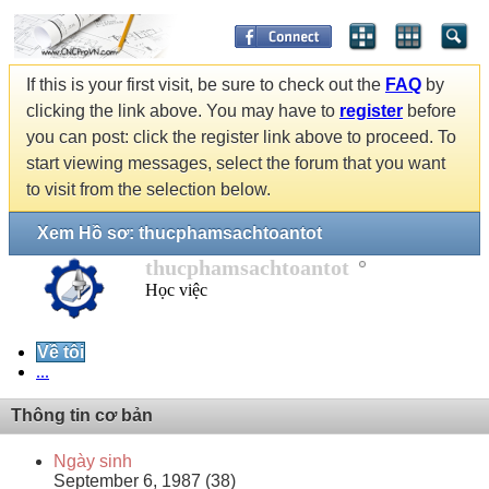
If this is your first visit, be sure to check out the
FAQ
by
clicking the link above. You may have to
register
before
you can post: click the register link above to proceed. To
start viewing messages, select the forum that you want
to visit from the selection below.
Xem Hồ sơ: thucphamsachtoantot
thucphamsachtoantot
Học việc
Về tôi
...
Thông tin cơ bản
Ngày sinh
September 6, 1987 (38)