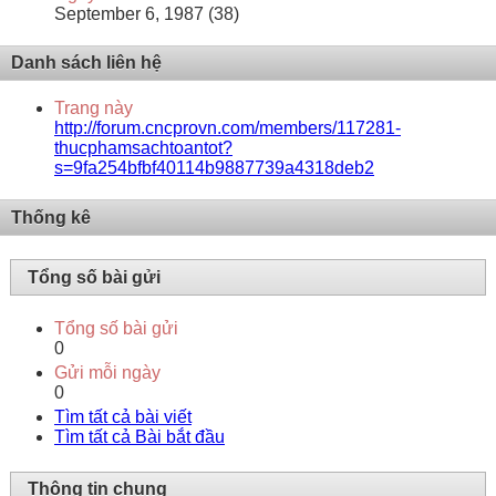
September 6, 1987 (38)
Danh sách liên hệ
Trang này
http://forum.cncprovn.com/members/117281-
thucphamsachtoantot?
s=9fa254bfbf40114b9887739a4318deb2
Thống kê
Tổng số bài gửi
Tổng số bài gửi
0
Gửi mỗi ngày
0
Tìm tất cả bài viết
Tìm tất cả Bài bắt đầu
Thông tin chung