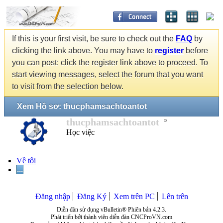
If this is your first visit, be sure to check out the
FAQ
by
clicking the link above. You may have to
register
before
you can post: click the register link above to proceed. To
start viewing messages, select the forum that you want
to visit from the selection below.
Xem Hồ sơ: thucphamsachtoantot
thucphamsachtoantot
Học việc
Về tôi
...
Đăng nhập
Đăng Ký
Xem trên PC
Lên trên
Diễn đàn sử dụng vBulletin® Phiên bản 4.2.3.
Phát triển bởi thành viên diễn đàn CNCProVN.com