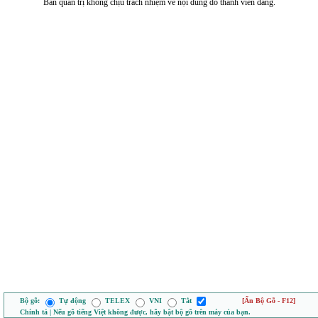
Ban quản trị không chịu trách nhiệm về nội dung do thành viên đăng.
Bộ gõ:
Tự động
TELEX
VNI
Tắt
[Ẩn Bộ Gõ - F12]
Chính tả | Nếu gõ tiếng Việt không được, hãy bật bộ gõ trên máy của bạn.