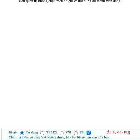
Ban quản trị không chịu trách nhiệm về nội dung do thành viên đăng.
Bộ gõ:
Tự động
TELEX
VNI
Tắt
[Ẩn Bộ Gõ - F12]
Chính tả | Nếu gõ tiếng Việt không được, hãy bật bộ gõ trên máy của bạn.