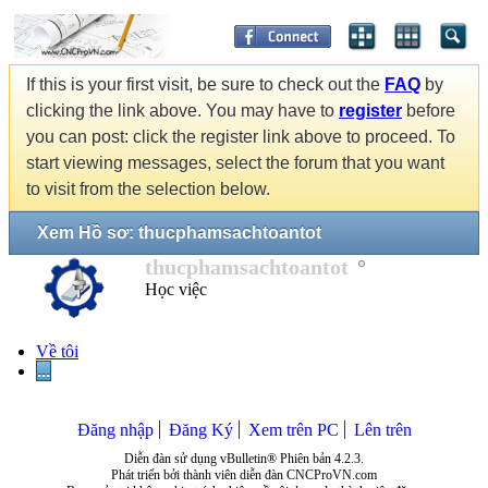
If this is your first visit, be sure to check out the
FAQ
by
clicking the link above. You may have to
register
before
you can post: click the register link above to proceed. To
start viewing messages, select the forum that you want
to visit from the selection below.
Xem Hồ sơ: thucphamsachtoantot
thucphamsachtoantot
Học việc
Về tôi
...
Đăng nhập
Đăng Ký
Xem trên PC
Lên trên
Diễn đàn sử dụng vBulletin® Phiên bản 4.2.3.
Phát triển bởi thành viên diễn đàn CNCProVN.com