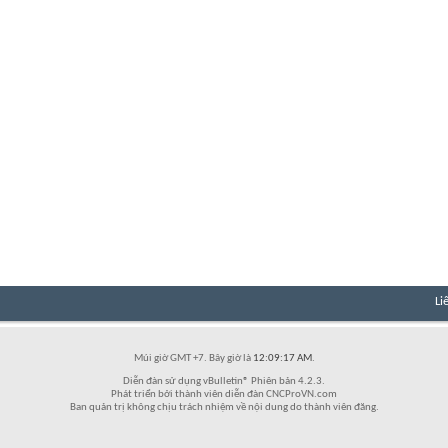
Li
Múi giờ GMT +7. Bây giờ là
12:09:17 AM
.
Diễn đàn sử dụng vBulletin® Phiên bản 4.2.3.
Phát triển bởi thành viên diễn đàn CNCProVN.com
Ban quản trị không chịu trách nhiệm về nội dung do thành viên đăng.