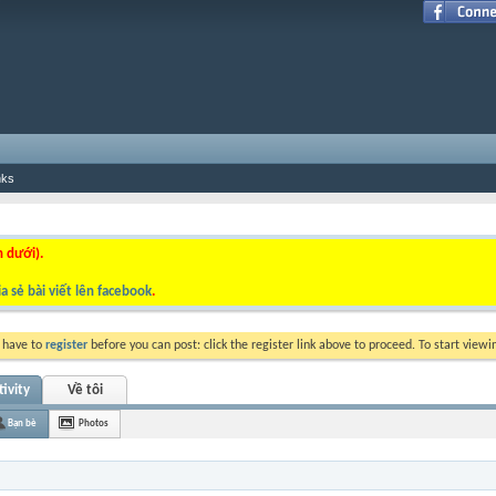
nks
n dưới).
a sẻ bài viết lên facebook
.
y have to
register
before you can post: click the register link above to proceed. To start view
ivity
Về tôi
Bạn bè
Photos