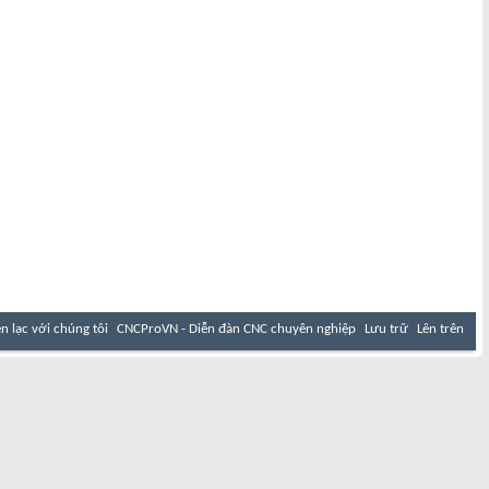
ên lạc với chúng tôi
CNCProVN - Diễn đàn CNC chuyên nghiệp
Lưu trữ
Lên trên