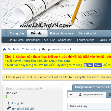
Trang chủ
Diễn đàn
Bài gửi hôm nay
Bài viết mới
Forum Home
Bài viết mới
FAQ
Lịch
Community
Forum Actions
Quick Li
Danh sách Thành viên
thucphamsachtoantot
Chú ý
: Các bạn nên tham khảo Nội quy trước khi viết bài (click vào liên kết bê
*
Nội quy và Thông báo diễn đàn CNCProVN.com
*
Nếu bạn thấy hứng thú với bài viết. Hãy dùng chức năng
để chi
If this is your first visit, be sure to check out the
FAQ
by clicking the link above. You ma
thucphamsachtoantot's Act
thucphamsachtoantot
Học việc
All
thucphamsachtoantot
Trang chủ
No Recent Activity
Tìm tất cả bài viết