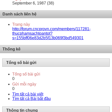
September 6, 1987 (38)
Danh sách liên hệ
Trang này
http://forum.cncprovn.com/members/117281-
thucphamsachtoantot?
s=155bff06e83d2b5f13b069f3bd549301
Thống kê
Tổng số bài gửi
Tổng số bài gửi
0
Gửi mỗi ngày
0
Tìm tất cả bài viết
Tìm tất cả Bài bắt đầu
Thông tin chung