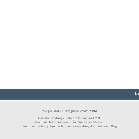
Li
Múi giờ GMT +7. Bây giờ là
06:52:56 PM
.
Diễn đàn sử dụng vBulletin® Phiên bản 4.2.3.
Phát triển bởi thành viên diễn đàn CNCProVN.com
Ban quản trị không chịu trách nhiệm về nội dung do thành viên đăng.