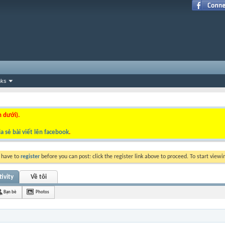
nks
n dưới).
a sẻ bài viết lên facebook
.
y have to
register
before you can post: click the register link above to proceed. To start view
ivity
Về tôi
Bạn bè
Photos