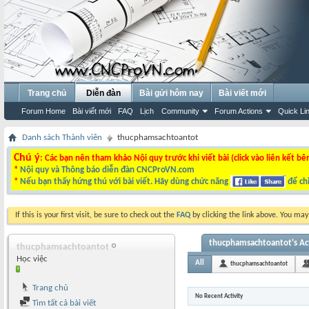
Trang chủ
Diễn đàn
Bài gửi hôm nay
Bài viết mới
Forum Home
Bài viết mới
FAQ
Lịch
Community
Forum Actions
Quick Li
Danh sách Thành viên
thucphamsachtoantot
Chú ý
: Các bạn nên tham khảo Nội quy trước khi viết bài (click vào liên kết bê
*
Nội quy và Thông báo diễn đàn CNCProVN.com
*
Nếu bạn thấy hứng thú với bài viết. Hãy dùng chức năng
để chi
If this is your first visit, be sure to check out the
FAQ
by clicking the link above. You ma
thucphamsachtoantot's Act
thucphamsachtoantot
Học việc
All
thucphamsachtoantot
Trang chủ
No Recent Activity
Tìm tất cả bài viết