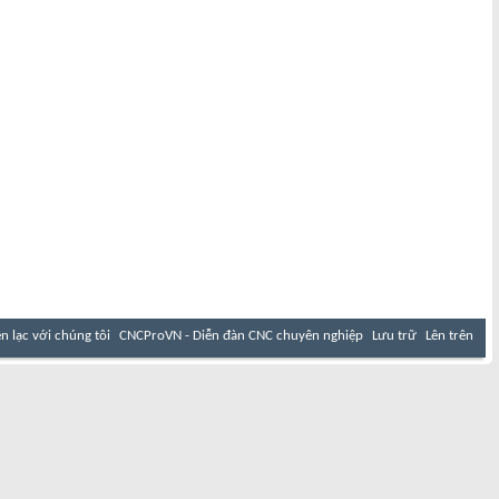
ên lạc với chúng tôi
CNCProVN - Diễn đàn CNC chuyên nghiệp
Lưu trữ
Lên trên