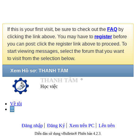
If this is your first visit, be sure to check out the
FAQ
by
clicking the link above. You may have to
register
before
you can post: click the register link above to proceed. To
start viewing messages, select the forum that you want
to visit from the selection below.
Xem Hồ sơ: THANH TÂM
THANH TÂM
Học việc
Về tôi
...
Đăng nhập
Đăng Ký
Xem trên PC
Lên trên
Diễn đàn sử dụng vBulletin® Phiên bản 4.2.3.