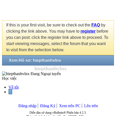
If this is your first visit, be sure to check out the
FAQ
by
clicking the link above. You may have to
register
before
you can post: click the register link above to proceed. To
start viewing messages, select the forum that you want
to visit from the selection below.
Xem Hồ sơ: hiepthanhvlnx
hiepthanhvlnx
Học việc
Về tôi
...
Đăng nhập
Đăng Ký
Xem trên PC
Lên trên
Diễn đàn sử dụng vBulletin® Phiên bản 4.2.3.