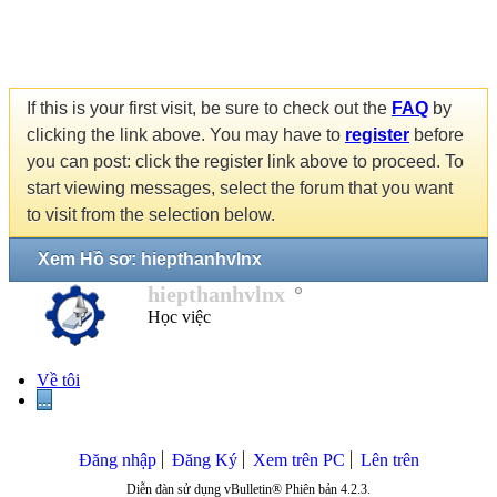
If this is your first visit, be sure to check out the
FAQ
by
clicking the link above. You may have to
register
before
you can post: click the register link above to proceed. To
start viewing messages, select the forum that you want
to visit from the selection below.
Xem Hồ sơ: hiepthanhvlnx
hiepthanhvlnx
Học việc
Về tôi
...
Đăng nhập
Đăng Ký
Xem trên PC
Lên trên
Diễn đàn sử dụng vBulletin® Phiên bản 4.2.3.