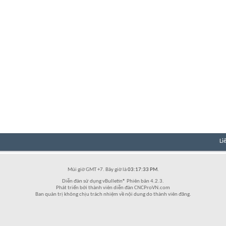
Li
Múi giờ GMT +7. Bây giờ là
03:17:33 PM
.
Diễn đàn sử dụng vBulletin® Phiên bản 4.2.3.
Phát triển bởi thành viên diễn đàn CNCProVN.com
Ban quản trị không chịu trách nhiệm về nội dung do thành viên đăng.