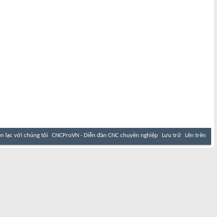
ên lạc với chúng tôi
CNCProVN - Diễn đàn CNC chuyên nghiệp
Lưu trữ
Lên trên