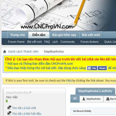
Trang chủ
Diễn đàn
Bài gửi hôm nay
Bài viết mới
Forum Home
Bài viết mới
FAQ
Lịch
Community
Forum Actions
Quick Li
Danh sách Thành viên
hiepthanhvlnx
Chú ý
: Các bạn nên tham khảo Nội quy trước khi viết bài (click vào liên kết bê
*
Nội quy và Thông báo diễn đàn CNCProVN.com
*
Nếu bạn thấy hứng thú với bài viết. Hãy dùng chức năng
để chi
If this is your first visit, be sure to check out the
FAQ
by clicking the link above. You ma
hiepthanhvlnx's Activity
hiepthanhvlnx
Học việc
All
hiepthanhvlnx
Bạn b
Tìm tất cả bài viết
No Recent Activity
Tìm tất cả Bài bắt đầu