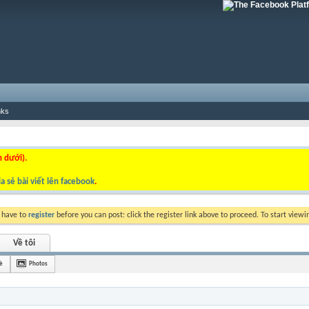
nks
n dưới).
a sẻ bài viết lên facebook
.
y have to
register
before you can post: click the register link above to proceed. To start view
Về tôi
è
Photos