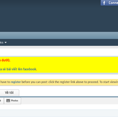
nks
n dưới).
a sẻ bài viết lên facebook
.
y have to
register
before you can post: click the register link above to proceed. To start view
Về tôi
è
Photos