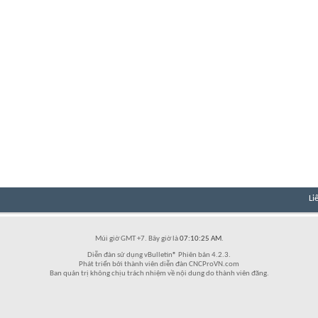
Li
Múi giờ GMT +7. Bây giờ là
07:10:25 AM
.
Diễn đàn sử dụng vBulletin® Phiên bản 4.2.3.
Phát triển bởi thành viên diễn đàn CNCProVN.com
Ban quản trị không chịu trách nhiệm về nội dung do thành viên đăng.