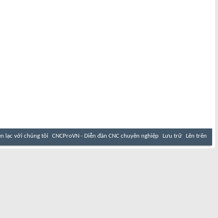
ên lạc với chúng tôi
CNCProVN - Diễn đàn CNC chuyên nghiệp
Lưu trữ
Lên trên