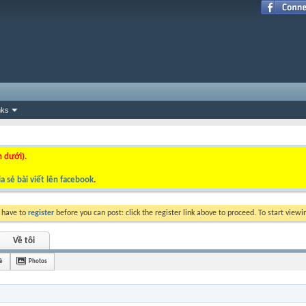
nks
n dưới).
a sẻ bài viết lên facebook
.
y have to
register
before you can post: click the register link above to proceed. To start view
Về tôi
è
Photos