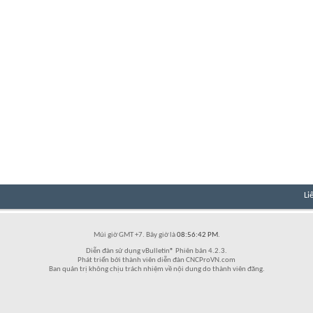
Li
Múi giờ GMT +7. Bây giờ là
08:56:42 PM
.
Diễn đàn sử dụng vBulletin® Phiên bản 4.2.3.
Phát triển bởi thành viên diễn đàn CNCProVN.com
Ban quản trị không chịu trách nhiệm về nội dung do thành viên đăng.