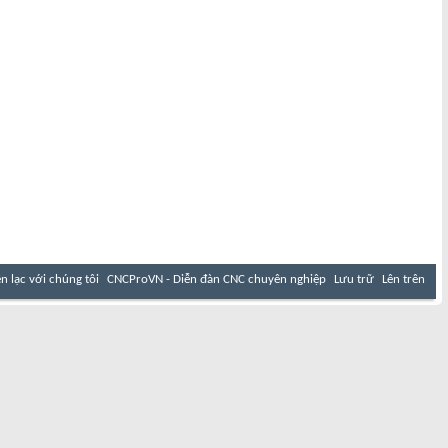
ên lạc với chúng tôi
CNCProVN - Diễn đàn CNC chuyên nghiệp
Lưu trữ
Lên trên