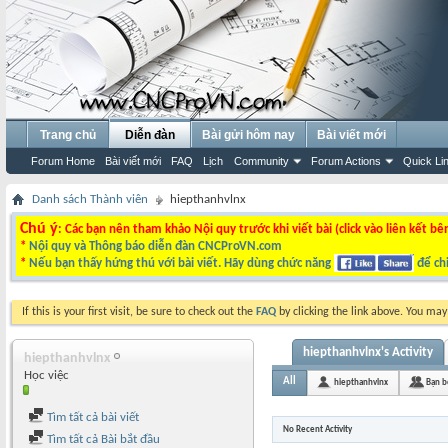
Trang chủ
Diễn đàn
Bài gửi hôm nay
Bài viết mới
Forum Home
Bài viết mới
FAQ
Lịch
Community
Forum Actions
Quick Li
Danh sách Thành viên
hiepthanhvlnx
Chú ý
: Các bạn nên tham khảo Nội quy trước khi viết bài (click vào liên kết bê
*
Nội quy và Thông báo diễn đàn CNCProVN.com
*
Nếu bạn thấy hứng thú với bài viết. Hãy dùng chức năng
để chi
If this is your first visit, be sure to check out the
FAQ
by clicking the link above. You ma
hiepthanhvlnx's Activity
hiepthanhvlnx
Học việc
All
hiepthanhvlnx
Bạn b
Tìm tất cả bài viết
No Recent Activity
Tìm tất cả Bài bắt đầu