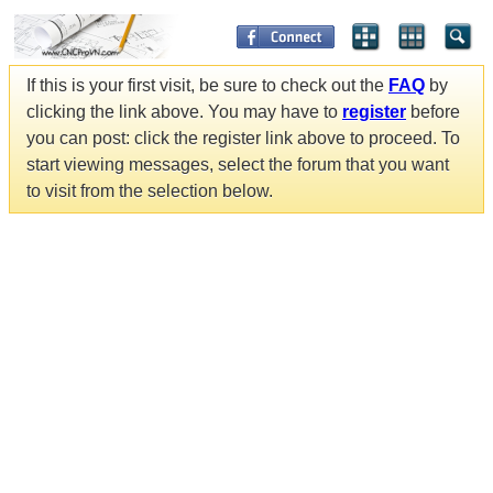
If this is your first visit, be sure to check out the
FAQ
by
clicking the link above. You may have to
register
before
you can post: click the register link above to proceed. To
start viewing messages, select the forum that you want
to visit from the selection below.