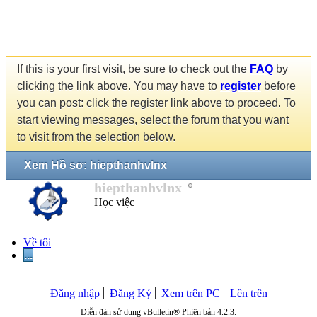
If this is your first visit, be sure to check out the
FAQ
by
clicking the link above. You may have to
register
before
you can post: click the register link above to proceed. To
start viewing messages, select the forum that you want
to visit from the selection below.
Xem Hồ sơ: hiepthanhvlnx
hiepthanhvlnx
Học việc
Về tôi
...
Đăng nhập
Đăng Ký
Xem trên PC
Lên trên
Diễn đàn sử dụng vBulletin® Phiên bản 4.2.3.