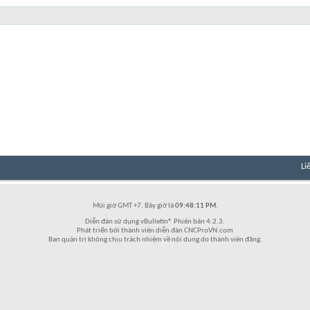
Li
Múi giờ GMT +7. Bây giờ là
09:48:11 PM
.
Diễn đàn sử dụng vBulletin® Phiên bản 4.2.3.
Phát triển bởi thành viên diễn đàn CNCProVN.com
Ban quản trị không chịu trách nhiệm về nội dung do thành viên đăng.