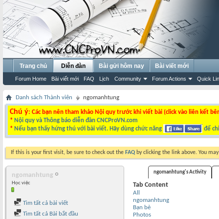
Trang chủ
Diễn đàn
Bài gửi hôm nay
Bài viết mới
Forum Home
Bài viết mới
FAQ
Lịch
Community
Forum Actions
Quick Li
Danh sách Thành viên
ngomanhtung
Chú ý
: Các bạn nên tham khảo Nội quy trước khi viết bài (click vào liên kết bê
*
Nội quy và Thông báo diễn đàn CNCProVN.com
*
Nếu bạn thấy hứng thú với bài viết. Hãy dùng chức năng
để chi
If this is your first visit, be sure to check out the
FAQ
by clicking the link above. You ma
ngomanhtung's Activity
ngomanhtung
Học việc
Tab Content
All
ngomanhtung
Tìm tất cả bài viết
Bạn bè
Tìm tất cả Bài bắt đầu
Photos