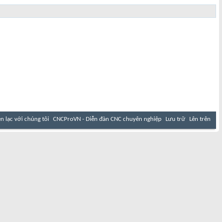
ên lạc với chúng tôi
CNCProVN - Diễn đàn CNC chuyên nghiệp
Lưu trữ
Lên trên