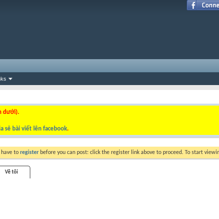
nks
n dưới).
a sẻ bài viết lên facebook
.
y have to
register
before you can post: click the register link above to proceed. To start view
Về tôi