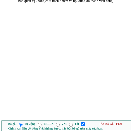
Ban quản trị không chịu trách nhiệm về nội dung do thành viên đăng.
Bộ gõ:
Tự động
TELEX
VNI
Tắt
[Ẩn Bộ Gõ - F12]
Chính tả | Nếu gõ tiếng Việt không được, hãy bật bộ gõ trên máy của bạn.