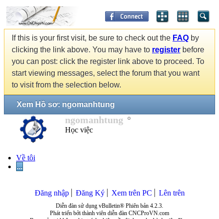
If this is your first visit, be sure to check out the
FAQ
by
clicking the link above. You may have to
register
before
you can post: click the register link above to proceed. To
start viewing messages, select the forum that you want
to visit from the selection below.
Xem Hồ sơ: ngomanhtung
ngomanhtung
Học việc
Về tôi
...
Đăng nhập
Đăng Ký
Xem trên PC
Lên trên
Diễn đàn sử dụng vBulletin® Phiên bản 4.2.3.
Phát triển bởi thành viên diễn đàn CNCProVN.com