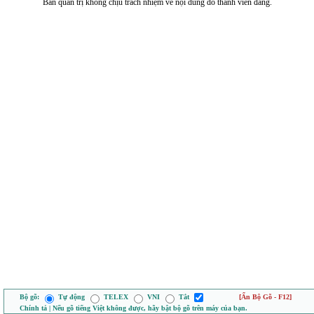
Ban quản trị không chịu trách nhiệm về nội dung do thành viên đăng.
Bộ gõ:
Tự động
TELEX
VNI
Tắt
[Ẩn Bộ Gõ - F12]
Chính tả | Nếu gõ tiếng Việt không được, hãy bật bộ gõ trên máy của bạn.