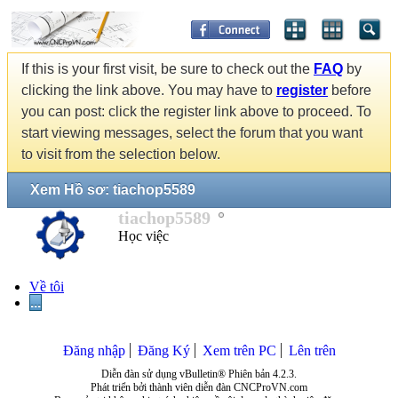
If this is your first visit, be sure to check out the
FAQ
by
clicking the link above. You may have to
register
before
you can post: click the register link above to proceed. To
start viewing messages, select the forum that you want
to visit from the selection below.
Xem Hồ sơ: tiachop5589
tiachop5589
Học việc
Về tôi
...
Đăng nhập
Đăng Ký
Xem trên PC
Lên trên
Diễn đàn sử dụng vBulletin® Phiên bản 4.2.3.
Phát triển bởi thành viên diễn đàn CNCProVN.com