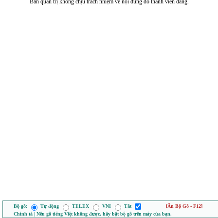
Ban quản trị không chịu trách nhiệm về nội dung do thành viên đăng.
Bộ gõ:
Tự động
TELEX
VNI
Tắt
[Ẩn Bộ Gõ - F12]
Chính tả | Nếu gõ tiếng Việt không được, hãy bật bộ gõ trên máy của bạn.