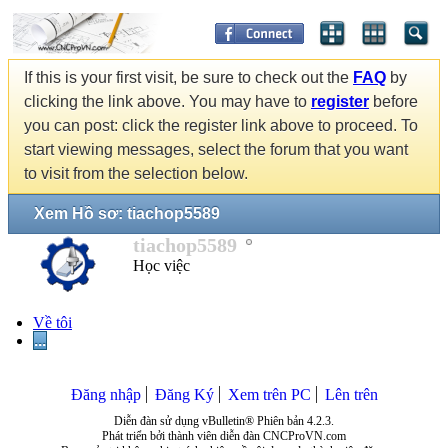
If this is your first visit, be sure to check out the
FAQ
by
clicking the link above. You may have to
register
before
you can post: click the register link above to proceed. To
start viewing messages, select the forum that you want
to visit from the selection below.
Xem Hồ sơ: tiachop5589
tiachop5589
Học việc
Về tôi
...
Đăng nhập
Đăng Ký
Xem trên PC
Lên trên
Diễn đàn sử dụng vBulletin® Phiên bản 4.2.3.
Phát triển bởi thành viên diễn đàn CNCProVN.com