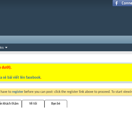
nks
n dưới).
a sẻ bài viết lên facebook
.
y have to
register
before you can post: click the register link above to proceed. To start view
ắn khách thăm
Về tôi
Bạn bè