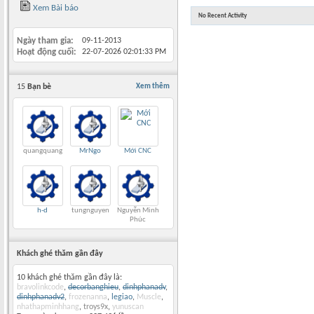
Xem Bài báo
No Recent Activity
Ngày tham gia
09-11-2013
Hoạt động cuối
22-07-2026
02:01:33 PM
15
Bạn bè
Xem thêm
quangquang
MrNgo
Mới CNC
h-d
tungnguyen
Nguyễn Minh
Phúc
Khách ghé thăm gần đây
10 khách ghé thăm gần đây là:
bravolinkcode
,
decorbanghieu
,
dinhphanadv
,
dinhphanadv2
,
frozenanna
,
legiao
,
Muscle
,
nhathapminhhang
,
troys9x
,
yunuscan