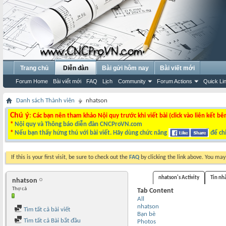
Trang chủ
Diễn đàn
Bài gửi hôm nay
Bài viết mới
Forum Home
Bài viết mới
FAQ
Lịch
Community
Forum Actions
Quick Li
Danh sách Thành viên
nhatson
Chú ý
: Các bạn nên tham khảo Nội quy trước khi viết bài (click vào liên kết bê
*
Nội quy và Thông báo diễn đàn CNCProVN.com
*
Nếu bạn thấy hứng thú với bài viết. Hãy dùng chức năng
để chi
If this is your first visit, be sure to check out the
FAQ
by clicking the link above. You ma
nhatson's Activity
Tin nh
nhatson
Thợ cả
Tab Content
All
nhatson
Tìm tất cả bài viết
Bạn bè
Tìm tất cả Bài bắt đầu
Photos