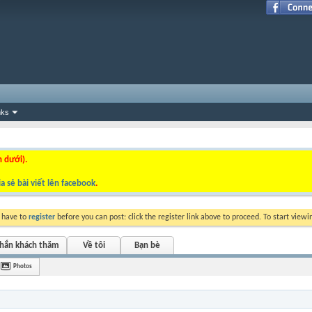
nks
n dưới).
a sẻ bài viết lên facebook
.
y have to
register
before you can post: click the register link above to proceed. To start view
nhắn khách thăm
Về tôi
Bạn bè
Photos