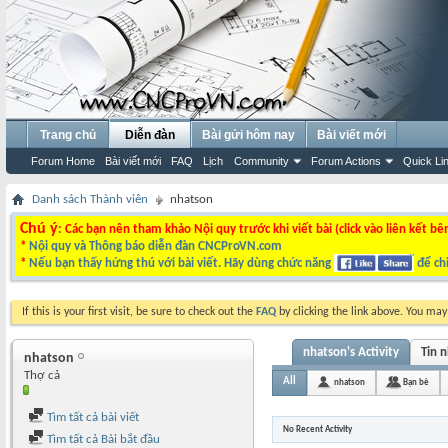
Trang chủ
Diễn đàn
Bài gửi hôm nay
Bài viết mới
Forum Home
Bài viết mới
FAQ
Lịch
Community
Forum Actions
Quick Li
Danh sách Thành viên
nhatson
Chú ý
: Các bạn nên tham khảo Nội quy trước khi viết bài (click vào liên kết bê
*
Nội quy và Thông báo diễn đàn CNCProVN.com
*
Nếu bạn thấy hứng thú với bài viết. Hãy dùng chức năng
để chi
If this is your first visit, be sure to check out the
FAQ
by clicking the link above. You ma
nhatson's Activity
Tin 
nhatson
Thợ cả
All
nhatson
Bạn bè
Tìm tất cả bài viết
No Recent Activity
Tìm tất cả Bài bắt đầu