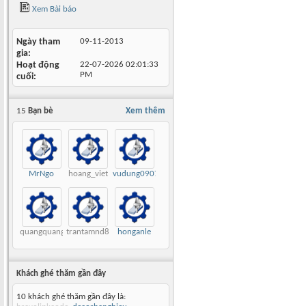
Xem Bài báo
Ngày tham
09-11-2013
gia
Hoạt động
22-07-2026
02:01:33
PM
cuối
15
Bạn bè
Xem thêm
MrNgo
hoang_viet
vudung0907
quangquang
trantamnd89
honganle
Khách ghé thăm gần đây
10 khách ghé thăm gần đây là: