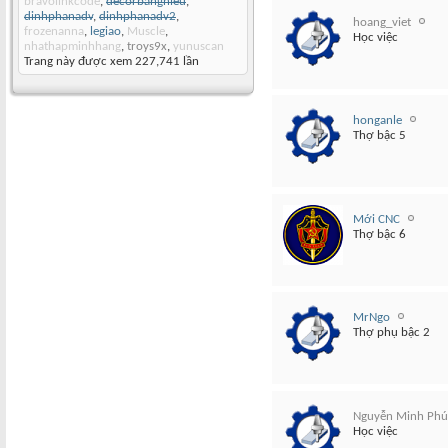
bravolinkcode
,
decorbanghieu
,
dinhphanadv
,
dinhphanadv2
,
hoang_viet
frozenanna
,
legiao
,
Muscle
,
Học việc
nhathapminhhang
,
troys9x
,
yunuscan
Trang này được xem 227,741 lần
honganle
Thợ bậc 5
Mới CNC
Thợ bậc 6
MrNgo
Thợ phụ bậc 2
Nguyễn Minh Phú
Học việc