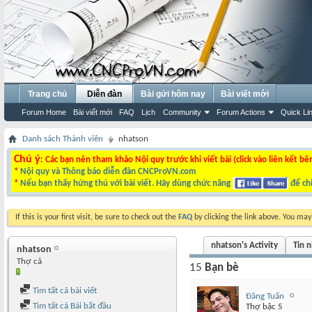
Trang chủ
Diễn đàn
Bài gửi hôm nay
Bài viết mới
Forum Home
Bài viết mới
FAQ
Lịch
Community
Forum Actions
Quick Li
Danh sách Thành viên
nhatson
Chú ý
: Các bạn nên tham khảo Nội quy trước khi viết bài (click vào liên kết bê
*
Nội quy và Thông báo diễn đàn CNCProVN.com
*
Nếu bạn thấy hứng thú với bài viết. Hãy dùng chức năng
để chi
If this is your first visit, be sure to check out the
FAQ
by clicking the link above. You ma
nhatson's Activity
Tin 
nhatson
Thợ cả
15
Bạn bè
Tìm tất cả bài viết
Đăng Tuấn
Tìm tất cả Bài bắt đầu
Thợ bậc 5