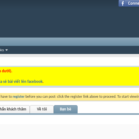
nks
n dưới).
a sẻ bài viết lên facebook
.
y have to
register
before you can post: click the register link above to proceed. To start view
nhắn khách thăm
Về tôi
Bạn bè