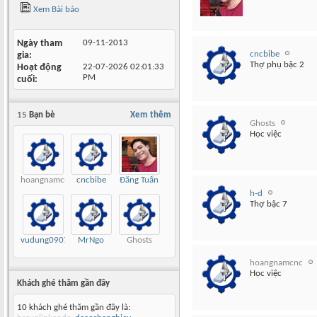
Xem Bài báo
Ngày tham
09-11-2013
cncbibe
gia
Thợ phụ bậc 2
Hoạt động
22-07-2026
02:01:33
PM
cuối
15
Bạn bè
Xem thêm
Ghosts
Học việc
hoangnamcnc
cncbibe
Đăng Tuấn
h-d
Thợ bậc 7
vudung0907
MrNgo
Ghosts
hoangnamcnc
Học việc
Khách ghé thăm gần đây
10 khách ghé thăm gần đây là: