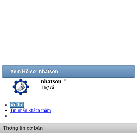
Xem Hồ sơ: nhatson
nhatson
Thợ cả
Về tôi
Tin nhắn khách thăm
...
Thông tin cơ bản