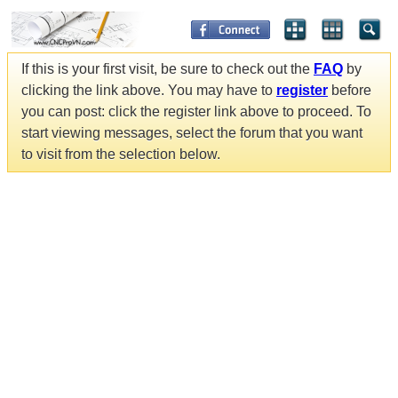
If this is your first visit, be sure to check out the
FAQ
by
clicking the link above. You may have to
register
before
you can post: click the register link above to proceed. To
start viewing messages, select the forum that you want
to visit from the selection below.