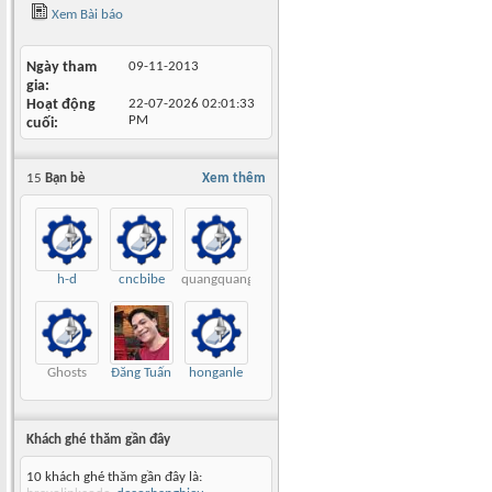
Xem Bài báo
Ngày tham
09-11-2013
gia
Hoạt động
22-07-2026
02:01:33
PM
cuối
15
Bạn bè
Xem thêm
h-d
cncbibe
quangquang
Ghosts
Đăng Tuấn
honganle
Khách ghé thăm gần đây
10 khách ghé thăm gần đây là: