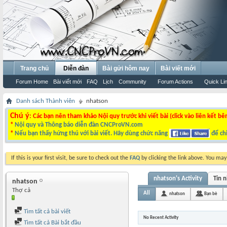
Trang chủ
Diễn đàn
Bài gửi hôm nay
Bài viết mới
Forum Home
Bài viết mới
FAQ
Lịch
Community
Forum Actions
Quick Li
Danh sách Thành viên
nhatson
Chú ý
: Các bạn nên tham khảo Nội quy trước khi viết bài (click vào liên kết bê
*
Nội quy và Thông báo diễn đàn CNCProVN.com
*
Nếu bạn thấy hứng thú với bài viết. Hãy dùng chức năng
để chi
If this is your first visit, be sure to check out the
FAQ
by clicking the link above. You ma
nhatson's Activity
Tin 
nhatson
Thợ cả
All
nhatson
Bạn bè
Tìm tất cả bài viết
No Recent Activity
Tìm tất cả Bài bắt đầu