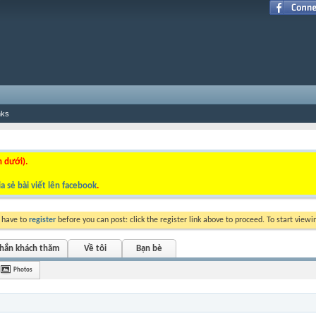
nks
n dưới).
a sẻ bài viết lên facebook
.
y have to
register
before you can post: click the register link above to proceed. To start view
nhắn khách thăm
Về tôi
Bạn bè
Photos